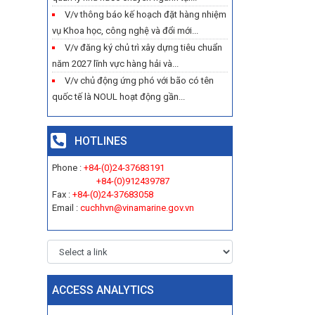
V/v thông báo kế hoạch đặt hàng nhiệm
vụ Khoa học, công nghệ và đổi mới...
V/v đăng ký chủ trì xây dựng tiêu chuẩn
năm 2027 lĩnh vực hàng hải và...
V/v chủ động ứng phó với bão có tên
quốc tế là NOUL hoạt động gần...
HOTLINES
Phone :
+84-(0)24-37683191
+84-(0)912439787
Fax :
+84-(0)24-37683058
Email :
cuchhvn@vinamarine.gov.vn
ACCESS ANALYTICS