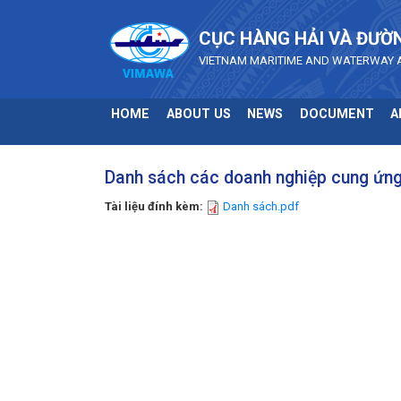
Skip to main content
CỤC HÀNG HẢI VÀ ĐƯỜ
VIETNAM MARITIME AND WATERWAY 
HOME
ABOUT US
NEWS
DOCUMENT
A
Danh sách các doanh nghiệp cung ứng 
Tài liệu đính kèm:
Danh sách.pdf