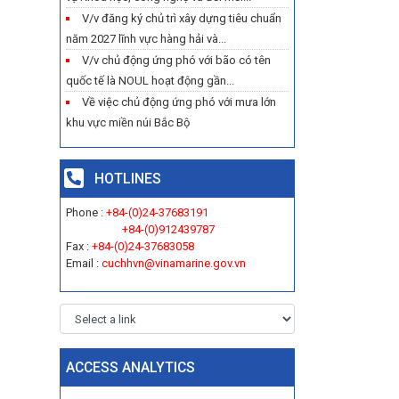
V/v đăng ký chủ trì xây dựng tiêu chuẩn
năm 2027 lĩnh vực hàng hải và...
V/v chủ động ứng phó với bão có tên
quốc tế là NOUL hoạt động gần...
Về việc chủ động ứng phó với mưa lớn
khu vực miền núi Bắc Bộ
HOTLINES
Phone :
+84-(0)24-37683191
+84-(0)912439787
Fax :
+84-(0)24-37683058
Email :
cuchhvn@vinamarine.gov.vn
ACCESS ANALYTICS