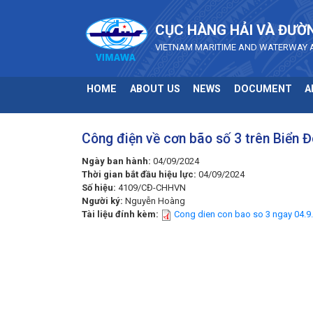
Skip to main content
CỤC HÀNG HẢI VÀ ĐƯỜ
VIETNAM MARITIME AND WATERWAY 
HOME
ABOUT US
NEWS
DOCUMENT
A
Công điện về cơn bão số 3 trên Biển 
Ngày ban hành:
04/09/2024
Thời gian bắt đầu hiệu lực:
04/09/2024
Số hiệu:
4109/CĐ-CHHVN
Người ký:
Nguyễn Hoàng
Tài liệu đính kèm:
Cong dien con bao so 3 ngay 04.9