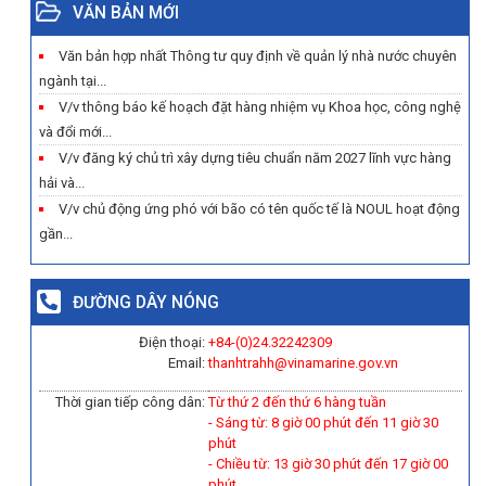
VĂN BẢN MỚI
Văn bản hợp nhất Thông tư quy định về quản lý nhà nước chuyên
ngành tại...
V/v thông báo kế hoạch đặt hàng nhiệm vụ Khoa học, công nghệ
và đổi mới...
V/v đăng ký chủ trì xây dựng tiêu chuẩn năm 2027 lĩnh vực hàng
hải và...
V/v chủ động ứng phó với bão có tên quốc tế là NOUL hoạt động
gần...
ĐƯỜNG DÂY NÓNG
Điện thoại:
+84-(0)
24.32242309
Email:
thanhtrahh@vinamarine.gov.vn
Thời gian tiếp công dân:
Từ thứ 2 đến thứ 6 hàng tuần
- Sáng từ: 8 giờ 00 phút đến 11 giờ 30
phút
- Chiều từ: 13 giờ 30 phút đến 17 giờ 00
phút.