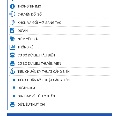
THÔNG TIN IMO
CHUYỂN ĐỔI SỐ
KHCN VÀ ĐỔI MỚI SÁNG TẠO
DỰ ÁN
NIÊM YẾT GIÁ
THỐNG KÊ
CƠ SỞ DỮ LIỆU TÀU BIỂN
CƠ SỞ DỮ LIỆU THUYỀN VIÊN
TIÊU CHUẨN KỸ THUẬT CẢNG BIỂN
TIÊU CHUẨN KỸ THUẬT CẢNG BIỂN
DỰ ÁN JICA
GIẢI ĐÁP VỀ TIÊU CHUẨN
DỮ LIỆU THUỶ CHÍ