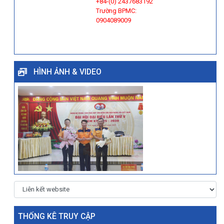
+84-(0) 2437683192
Trường BPMC:
0904089009
HÌNH ẢNH & VIDEO
THỐNG KÊ TRUY CẬP