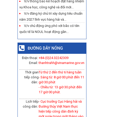
V/v thông báo kế hoạch đặt hàng nhiệm
vụ Khoa học, công nghệ và đổi mới...
V/v đăng ký chủ trì xây dựng tiêu chuẩn
năm 2027 lĩnh vực hàng hải và...
V/v chủ động ứng phó với bão có tên
quốc tế là NOUL hoạt động gần...
ĐƯỜNG DÂY NÓNG
Điện thoại:
+84-(0)
24.32242309
Email:
thanhtrahh@vinamarine.gov.vn
Thời gian
Từ thứ 2 đến thứ 6 hàng tuần
tiếp công
- Sáng từ: 8 giờ 00 phút đến 11
dân:
giờ 30 phút
- Chiều từ: 13 giờ 30 phút đến
17 giờ 00 phút.
Lịch tiếp
- Cục trưởng Cục Hàng hải và
công dân:
Đường thủy Việt Nam thực
hiện tiếp công dân định kỳ
một ngày trong một tháng vào