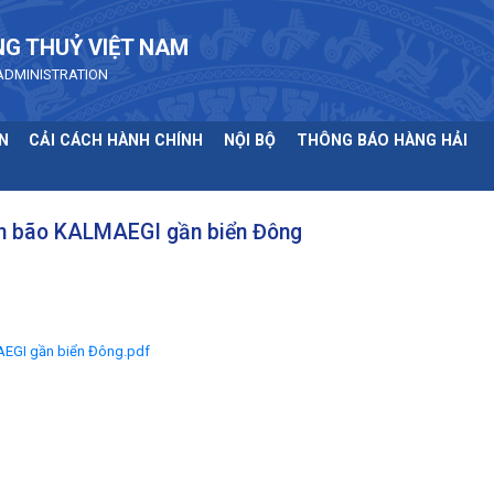
NG THUỶ VIỆT NAM
ADMINISTRATION
N
CẢI CÁCH HÀNH CHÍNH
NỘI BỘ
THÔNG BÁO HÀNG HẢI
ơn bão KALMAEGI gần biển Đông
AEGI gần biển Đông.pdf