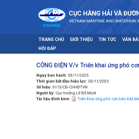
Skip to main content
CỤC HÀNG HẢI VÀ ĐƯỜ
VIETNAM MARITIME AND WATERWAY 
TRANG CHỦ
GIỚI THIỆU
TIN TỨC
VĂN BẢ
HỎI ĐÁP
CÔNG ĐIỆN V/v Triển khai ứng phó c
Ngày ban hành:
03/11/2025
Thời gian bắt đầu hiệu lực:
03/11/2025
Số hiệu:
6113/CĐ-CHHĐTVN
Người ký:
Cục trưởng Lê Đỗ Mười
Tài liệu đính kèm:
Triển khai ứng phó cơn bão KALM