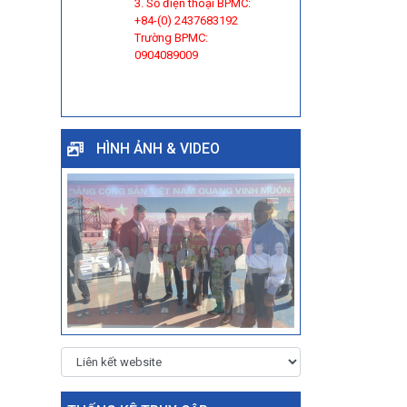
3. Số điện thoại BPMC:
+84-(0) 2437683192
Trường BPMC:
0904089009
HÌNH ẢNH & VIDEO