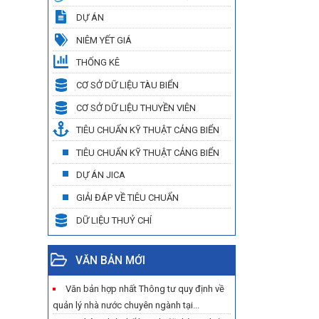
DỰ ÁN
NIÊM YẾT GIÁ
THỐNG KÊ
CƠ SỞ DỮ LIỆU TÀU BIỂN
CƠ SỞ DỮ LIỆU THUYỀN VIÊN
TIÊU CHUẨN KỸ THUẬT CẢNG BIỂN
TIÊU CHUẨN KỸ THUẬT CẢNG BIỂN
DỰ ÁN JICA
GIẢI ĐÁP VỀ TIÊU CHUẨN
DỮ LIỆU THUỶ CHÍ
VĂN BẢN MỚI
Văn bản hợp nhất Thông tư quy định về
quản lý nhà nước chuyên ngành tại...