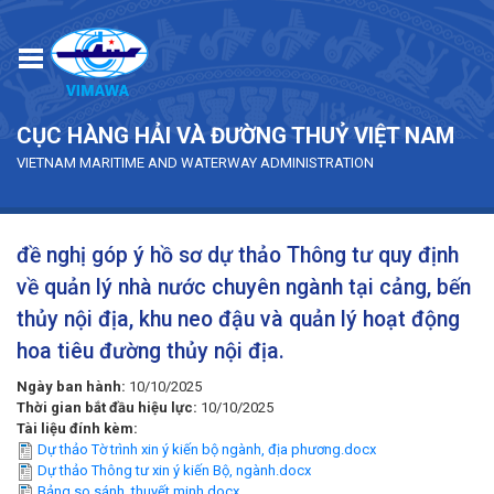
Skip to main content
CỤC HÀNG HẢI VÀ ĐƯỜNG THUỶ VIỆT NAM
VIETNAM MARITIME AND WATERWAY ADMINISTRATION
đề nghị góp ý hồ sơ dự thảo Thông tư quy định
về quản lý nhà nước chuyên ngành tại cảng, bến
thủy nội địa, khu neo đậu và quản lý hoạt động
hoa tiêu đường thủy nội địa.
Ngày ban hành:
10/10/2025
Thời gian bắt đầu hiệu lực:
10/10/2025
Tài liệu đính kèm:
Dự thảo Tờ trình xin ý kiến bộ ngành, địa phương.docx
Dự thảo Thông tư xin ý kiến Bộ, ngành.docx
Bảng so sánh, thuyết minh.docx