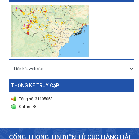
THỐNG KÊ TRUY CẬP
Tổng số :31105053
Online: 78
CỔNG THÔNG TIN ĐIỆN TỬ CỤC HÀNG HẢI