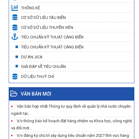
THỐNG KÊ
CƠ SỞ DỮ LIỆU TÀU BIỂN
CƠ SỞ DỮ LIỆU THUYỀN VIÊN
TIÊU CHUẨN KỸ THUẬT CẢNG BIỂN
TIÊU CHUẨN KỸ THUẬT CẢNG BIỂN
DỰ ÁN JICA
GIẢI ĐÁP VỀ TIÊU CHUẨN
DỮ LIỆU THUỶ CHÍ
VĂN BẢN MỚI
Văn bản hợp nhất Thông tư quy định về quản lý nhà nước chuyên
ngành tại...
V/v thông báo kế hoạch đặt hàng nhiệm vụ Khoa học, công nghệ
và đổi mới...
V/v đăng ký chủ trì xây dựng tiêu chuẩn năm 2027 lĩnh vực hàng