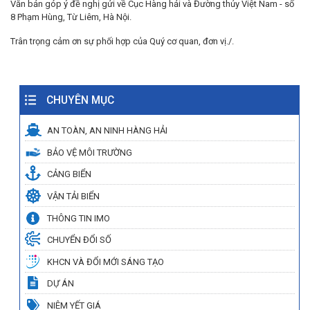
Văn bản góp ý đề nghị gửi về Cục Hàng hải và Đường thủy Việt Nam - số
8 Phạm Hùng, Từ Liêm, Hà Nội.
Trân trọng cảm ơn sự phối hợp của Quý cơ quan, đơn vị./.
CHUYÊN MỤC
AN TOÀN, AN NINH HÀNG HẢI
BẢO VỆ MÔI TRƯỜNG
CẢNG BIỂN
VẬN TẢI BIỂN
THÔNG TIN IMO
CHUYỂN ĐỔI SỐ
KHCN VÀ ĐỔI MỚI SÁNG TẠO
DỰ ÁN
NIÊM YẾT GIÁ