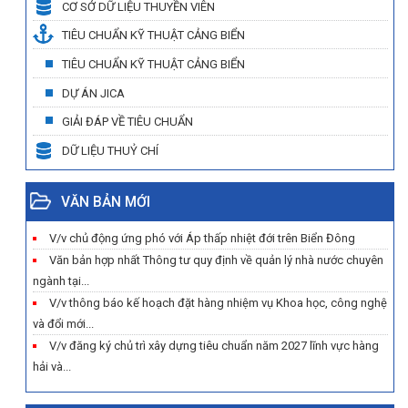
CƠ SỞ DỮ LIỆU THUYỀN VIÊN
TIÊU CHUẨN KỸ THUẬT CẢNG BIỂN
TIÊU CHUẨN KỸ THUẬT CẢNG BIỂN
DỰ ÁN JICA
GIẢI ĐÁP VỀ TIÊU CHUẨN
DỮ LIỆU THUỶ CHÍ
VĂN BẢN MỚI
V/v chủ động ứng phó với Áp thấp nhiệt đới trên Biển Đông
Văn bản hợp nhất Thông tư quy định về quản lý nhà nước chuyên
ngành tại...
V/v thông báo kế hoạch đặt hàng nhiệm vụ Khoa học, công nghệ
và đổi mới...
V/v đăng ký chủ trì xây dựng tiêu chuẩn năm 2027 lĩnh vực hàng
hải và...