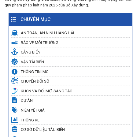
quy phạm pháp luật năm 2025 của Bộ Xây dựng.
CHUYÊN MỤC
AN TOÀN, AN NINH HÀNG HẢI
BẢO VỆ MÔI TRƯỜNG
CẢNG BIỂN
VẬN TẢI BIỂN
THÔNG TIN IMO
CHUYỂN ĐỔI SỐ
KHCN VÀ ĐỔI MỚI SÁNG TẠO
DỰ ÁN
NIÊM YẾT GIÁ
THỐNG KÊ
CƠ SỞ DỮ LIỆU TÀU BIỂN