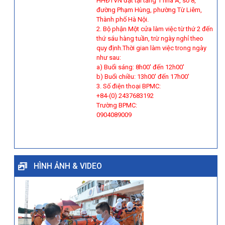
HHĐTVN đặt tại tầng 1 nhà A, số 8,
đường Phạm Hùng, phường Từ Liêm,
Thành phố Hà Nội.
2. Bộ phận Một cửa làm việc từ thứ 2 đến
thứ sáu hàng tuần, trừ ngày nghỉ theo
quy định.Thời gian làm việc trong ngày
như sau:
a) Buổi sáng: 8h00' đến 12h00'
b) Buổi chiều: 13h00' đến 17h00'
3. Số điện thoại BPMC:
+84-(0) 2437683192
Trường BPMC:
0904089009
HÌNH ẢNH & VIDEO