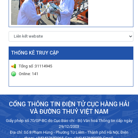
THỐNG KÊ TRUY CẬP
Tổng số :31114945
Online: 141
CỔNG THÔNG TIN ĐIỆN TỬ CỤC HÀNG HẢI
VÀ ĐƯỜNG THUỶ VIỆT NAM
Giấy phép số 70/GP-BC do Cục Báo chí - Bộ Văn hoá Thông tin cấp ngày
29/12/2003
Địa chỉ: Số 8 Phạm Hùng - Phường Từ Liêm - Thành phố Hà Nội; Điện