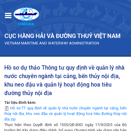
Skip to main content
CỤC HÀNG HẢI VÀ ĐƯỜNG THUỶ VIỆT NAM
VIETNAM MARITIME AND WATERWAY ADMINISTRATION
Hồ sơ dự thảo Thông tư quy định về quản lý nhà
nước chuyên ngành tại cảng, bến thủy nội địa,
khu neo đậu và quản lý hoạt động hoa tiêu
đường thủy nội địa
Tài liệu đính kèm:
Hồ sơ TT quy định về quản lý nhà nước chuyên ngành tại cảng, bến
thủy nội địa, khu neo đậu và quản lý hoạt động hoa tiêu đường thủy nội
địa.zip
Thực hiện theo Quyết định số 1555/QĐ-BXD ngày 17/9/2025 của Bộ
trưởng Bộ Xây dựng điều chỉnh, bổ sung Chương trình xây dựng văn bản