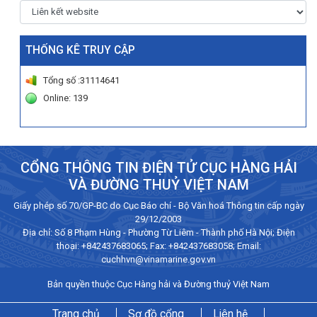
THỐNG KÊ TRUY CẬP
Tổng số :31114641
Online: 139
CỔNG THÔNG TIN ĐIỆN TỬ CỤC HÀNG HẢI
VÀ ĐƯỜNG THUỶ VIỆT NAM
Giấy phép số 70/GP-BC do Cục Báo chí - Bộ Văn hoá Thông tin cấp ngày
29/12/2003
Địa chỉ: Số 8 Phạm Hùng - Phường Từ Liêm - Thành phố Hà Nội; Điện
thoại:
+842437683065
; Fax: +842437683058; Email:
cuchhvn@vinamarine.gov.vn
Bản quyền thuộc Cục Hàng hải và Đường thuỷ Việt Nam
Trang chủ
Sơ đồ cổng
Liên hệ