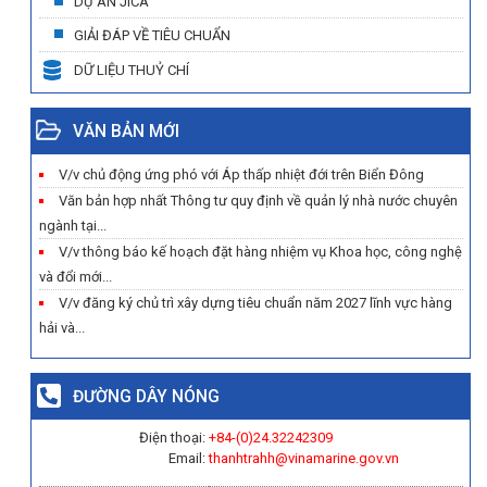
DỰ ÁN JICA
GIẢI ĐÁP VỀ TIÊU CHUẨN
DỮ LIỆU THUỶ CHÍ
VĂN BẢN MỚI
V/v chủ động ứng phó với Áp thấp nhiệt đới trên Biển Đông
Văn bản hợp nhất Thông tư quy định về quản lý nhà nước chuyên
ngành tại...
V/v thông báo kế hoạch đặt hàng nhiệm vụ Khoa học, công nghệ
và đổi mới...
V/v đăng ký chủ trì xây dựng tiêu chuẩn năm 2027 lĩnh vực hàng
hải và...
ĐƯỜNG DÂY NÓNG
Điện thoại:
+84-(0)
24.32242309
Email:
thanhtrahh@vinamarine.gov.vn