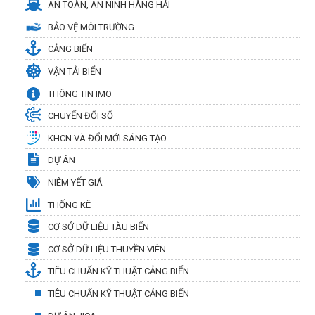
AN TOÀN, AN NINH HÀNG HẢI
BẢO VỆ MÔI TRƯỜNG
CẢNG BIỂN
VẬN TẢI BIỂN
THÔNG TIN IMO
CHUYỂN ĐỔI SỐ
KHCN VÀ ĐỔI MỚI SÁNG TẠO
DỰ ÁN
NIÊM YẾT GIÁ
THỐNG KÊ
CƠ SỞ DỮ LIỆU TÀU BIỂN
CƠ SỞ DỮ LIỆU THUYỀN VIÊN
TIÊU CHUẨN KỸ THUẬT CẢNG BIỂN
TIÊU CHUẨN KỸ THUẬT CẢNG BIỂN