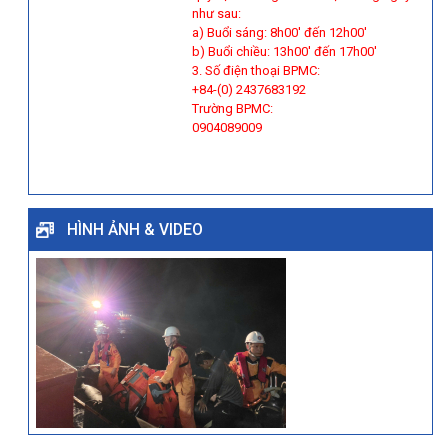
như sau:
a) Buổi sáng: 8h00' đến 12h00'
b) Buổi chiều: 13h00' đến 17h00'
3. Số điện thoại BPMC:
+84-(0) 2437683192
Trường BPMC:
0904089009
HÌNH ẢNH & VIDEO