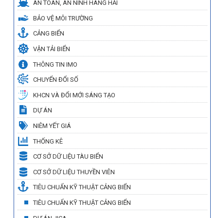
AN TOÀN, AN NINH HÀNG HẢI
BẢO VỆ MÔI TRƯỜNG
CẢNG BIỂN
VẬN TẢI BIỂN
THÔNG TIN IMO
CHUYỂN ĐỔI SỐ
KHCN VÀ ĐỔI MỚI SÁNG TẠO
DỰ ÁN
NIÊM YẾT GIÁ
THỐNG KÊ
CƠ SỞ DỮ LIỆU TÀU BIỂN
CƠ SỞ DỮ LIỆU THUYỀN VIÊN
TIÊU CHUẨN KỸ THUẬT CẢNG BIỂN
TIÊU CHUẨN KỸ THUẬT CẢNG BIỂN