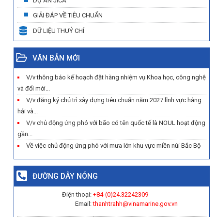
DỰ ÁN JICA
GIẢI ĐÁP VỀ TIÊU CHUẨN
DỮ LIỆU THUỶ CHÍ
VĂN BẢN MỚI
V/v thông báo kế hoạch đặt hàng nhiệm vụ Khoa học, công nghệ
và đổi mới...
V/v đăng ký chủ trì xây dựng tiêu chuẩn năm 2027 lĩnh vực hàng
hải và...
V/v chủ động ứng phó với bão có tên quốc tế là NOUL hoạt động
gần...
Về việc chủ động ứng phó với mưa lớn khu vực miền núi Bắc Bộ
ĐƯỜNG DÂY NÓNG
Điện thoại:
+84-(0)
24.32242309
Email:
thanhtrahh@vinamarine.gov.vn