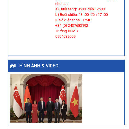
như sau:
a) Buổi sáng: 8h00' đến 12h00'
b) Buổi chiều: 13h00' đến 17h00'
3. Số điện thoại BPMC:
+84-(0) 2437683192
Trường BPMC:
0904089009
HÌNH ẢNH & VIDEO