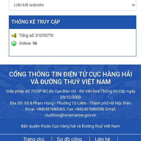
THỐNG KÊ TRUY CẬP
Tổng số :31070775
Online: 98
CỔNG THÔNG TIN ĐIỆN TỬ CỤC HÀNG HẢI
VÀ ĐƯỜNG THUỶ VIỆT NAM
Giấy phép số 70/GP-BC do Cục Báo chí - Bộ Văn hoá Thông tin cấp ngày
29/12/2003
Địa chỉ: Số 8 Phạm Hùng - Phường Từ Liêm - Thành phố Hà Nội; Điện
thoại:
+842437683065
; Fax: +842437683058; Email:
cuchhvn@vinamarine.gov.vn
Bản quyền thuộc Cục Hàng hải và Đường thuỷ Việt Nam
Trang chủ
Sơ đồ cổng
Liên hệ