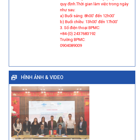
quy định.Thời gian làm việc trong ngày
như sau:
a) Buổi sáng: 8h00' đến 12h00'
b) Buổi chiều: 13h00' đến 17h00'
3. Số điện thoại BPMC:
+84-(0) 2437683192
Trường BPMC:
0904089009
HÌNH ẢNH & VIDEO