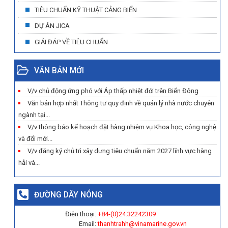
TIÊU CHUẨN KỸ THUẬT CẢNG BIỂN
DỰ ÁN JICA
GIẢI ĐÁP VỀ TIÊU CHUẨN
VĂN BẢN MỚI
V/v chủ động ứng phó với Áp thấp nhiệt đới trên Biển Đông
Văn bản hợp nhất Thông tư quy định về quản lý nhà nước chuyên
ngành tại...
V/v thông báo kế hoạch đặt hàng nhiệm vụ Khoa học, công nghệ
và đổi mới...
V/v đăng ký chủ trì xây dựng tiêu chuẩn năm 2027 lĩnh vực hàng
hải và...
ĐƯỜNG DÂY NÓNG
Điện thoại:
+84-(0)
24.32242309
Email:
thanhtrahh@vinamarine.gov.vn