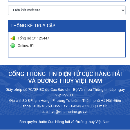
THỐNG KÊ TRUY CẬP
Tổng số :31125447
Online: 81
CỔNG THÔNG TIN ĐIỆN TỬ CỤC HÀNG HẢI
VÀ ĐƯỜNG THUỶ VIỆT NAM
Giấy phép số 70/GP-BC do Cục Báo chí - Bộ Văn hoá Thông tin cấp ngày
29/12/2003
Địa chỉ: Số 8 Phạm Hùng - Phường Từ Liêm - Thành phố Hà Nội; Điện
thoại:
+842437683065
; Fax: +842437683058; Email:
cuchhvn@vinamarine.gov.vn
Bản quyền thuộc Cục Hàng hải và Đường thuỷ Việt Nam