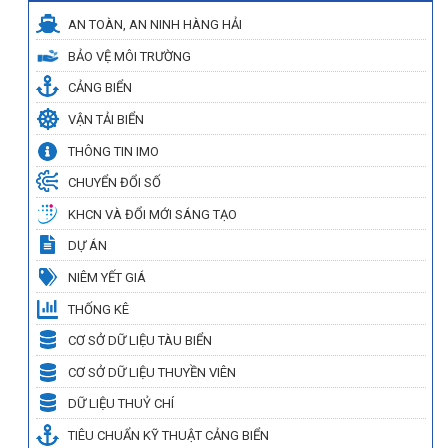
AN TOÀN, AN NINH HÀNG HẢI
BẢO VỆ MÔI TRƯỜNG
CẢNG BIỂN
VẬN TẢI BIỂN
THÔNG TIN IMO
CHUYỂN ĐỔI SỐ
KHCN VÀ ĐỔI MỚI SÁNG TẠO
DỰ ÁN
NIÊM YẾT GIÁ
THỐNG KÊ
CƠ SỞ DỮ LIỆU TÀU BIỂN
CƠ SỞ DỮ LIỆU THUYỀN VIÊN
DỮ LIỆU THUỶ CHÍ
TIÊU CHUẨN KỸ THUẬT CẢNG BIỂN