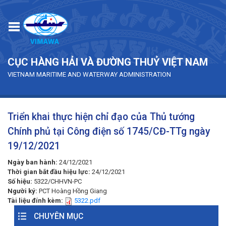
Skip to main content
CỤC HÀNG HẢI VÀ ĐƯỜNG THUỶ VIỆT NAM
VIETNAM MARITIME AND WATERWAY ADMINISTRATION
Triển khai thực hiện chỉ đạo của Thủ tướng
Chính phủ tại Công điện số 1745/CĐ-TTg ngày
19/12/2021
Ngày ban hành:
24/12/2021
Thời gian bắt đầu hiệu lực:
24/12/2021
Số hiệu:
5322/CHHVN-PC
Người ký:
PCT Hoàng Hồng Giang
Tài liệu đính kèm:
5322.pdf
CHUYÊN MỤC