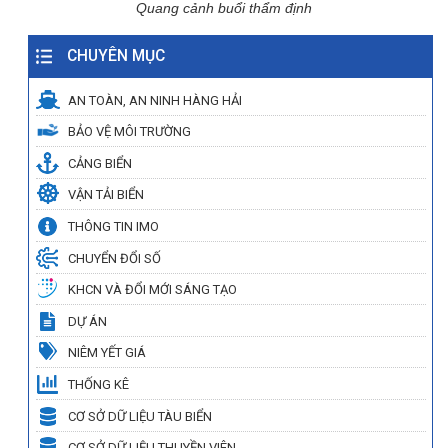
Quang cảnh buổi thẩm định
CHUYÊN MỤC
AN TOÀN, AN NINH HÀNG HẢI
BẢO VỆ MÔI TRƯỜNG
CẢNG BIỂN
VẬN TẢI BIỂN
THÔNG TIN IMO
CHUYỂN ĐỔI SỐ
KHCN VÀ ĐỔI MỚI SÁNG TẠO
DỰ ÁN
NIÊM YẾT GIÁ
THỐNG KÊ
CƠ SỞ DỮ LIỆU TÀU BIỂN
CƠ SỞ DỮ LIỆU THUYỀN VIÊN