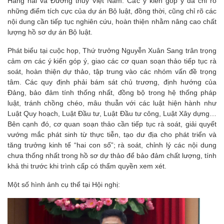
Hàng hải và Đường thủy Việt Nam. Các ý kiến góp ý đã chỉ rõ
những điểm tích cực của dự án Bộ luật, đồng thời, cũng chỉ rõ các
nội dung cần tiếp tục nghiên cứu, hoàn thiện nhằm nâng cao chất
lượng hồ sơ dự án Bộ luật.
Phát biểu tại cuộc họp, Thứ trưởng Nguyễn Xuân Sang trân trọng
cảm ơn các ý kiến góp ý, giao các cơ quan soạn thảo tiếp tục rà
soát, hoàn thiện dự thảo, tập trung vào các nhóm vấn đề trọng
tâm. Các quy định phải bám sát chủ trương, định hướng của
Đảng, bảo đảm tính thống nhất, đồng bộ trong hệ thống pháp
luật, tránh chồng chéo, mâu thuẫn với các luật hiện hành như
Luật Quy hoạch, Luật Đầu tư, Luật Đầu tư công, Luật Xây dựng…
Bên cạnh đó, cơ quan soạn thảo cần tiếp tục rà soát, giải quyết
vướng mắc phát sinh từ thực tiễn, tạo dư địa cho phát triển và
tăng trưởng kinh tế “hai con số”; rà soát, chỉnh lý các nội dung
chưa thống nhất trong hồ sơ dự thảo để bảo đảm chất lượng, tính
khả thi trước khi trình cấp có thẩm quyền xem xét.
Một số hình ảnh cụ thể tại Hội nghị: