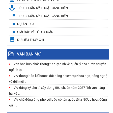
TIÊU CHUẨN KỸ THUẬT CẢNG BIỂN
TIÊU CHUẨN KỸ THUẬT CẢNG BIỂN
DỰ ÁN JICA
GIẢI ĐÁP VỀ TIÊU CHUẨN
DỮ LIỆU THUỶ CHÍ
VĂN BẢN MỚI
Văn bản hợp nhất Thông tư quy định về quản lý nhà nước chuyên
ngành tại...
V/v thông báo kế hoạch đặt hàng nhiệm vụ Khoa học, công nghệ
và đổi mới...
V/v đăng ký chủ trì xây dựng tiêu chuẩn năm 2027 lĩnh vực hàng
hải và...
V/v chủ động ứng phó với bão có tên quốc tế là NOUL hoạt động
gần...