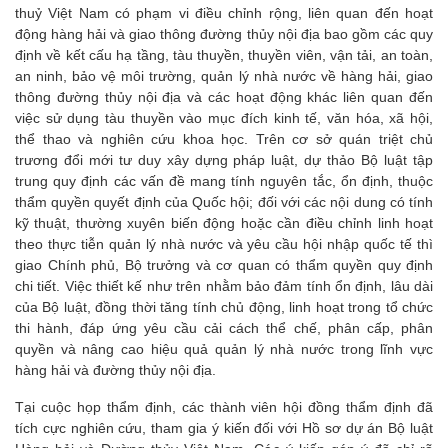
thuỷ Việt Nam có phạm vi điều chỉnh rộng, liên quan đến hoạt
động hàng hải và giao thông đường thủy nội địa bao gồm các quy
định về kết cấu hạ tầng, tàu thuyền, thuyền viên, vận tải, an toàn,
an ninh, bảo vệ môi trường, quản lý nhà nước về hàng hải, giao
thông đường thủy nội địa và các hoạt động khác liên quan đến
việc sử dụng tàu thuyền vào mục đích kinh tế, văn hóa, xã hội,
thể thao và nghiên cứu khoa học. Trên cơ sở quán triệt chủ
trương đổi mới tư duy xây dựng pháp luật, dự thảo Bộ luật tập
trung quy định các vấn đề mang tính nguyên tắc, ổn định, thuộc
thẩm quyền quyết định của Quốc hội; đối với các nội dung có tính
kỹ thuật, thường xuyên biến động hoặc cần điều chỉnh linh hoạt
theo thực tiễn quản lý nhà nước và yêu cầu hội nhập quốc tế thì
giao Chính phủ, Bộ trưởng và cơ quan có thẩm quyền quy định
chi tiết. Việc thiết kế như trên nhằm bảo đảm tính ổn định, lâu dài
của Bộ luật, đồng thời tăng tính chủ động, linh hoạt trong tổ chức
thi hành, đáp ứng yêu cầu cải cách thể chế, phân cấp, phân
quyền và nâng cao hiệu quả quản lý nhà nước trong lĩnh vực
hàng hải và đường thủy nội địa.
Tại cuộc họp thẩm định, các thành viên hội đồng thẩm định đã
tích cực nghiên cứu, tham gia ý kiến đối với Hồ sơ dự án Bộ luật