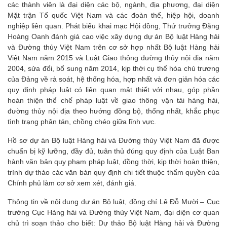
các thành viên là đại diện các bộ, ngành, địa phương, đại diện
Mặt trận Tổ quốc Việt Nam và các đoàn thể, hiệp hội, doanh
nghiệp liên quan. Phát biểu khai mạc Hội đồng, Thứ trưởng Đặng
Hoàng Oanh đánh giá cao việc xây dựng dự án Bộ luật Hàng hải
và Đường thủy Việt Nam trên cơ sở hợp nhất Bộ luật Hàng hải
Việt Nam năm 2015 và Luật Giao thông đường thủy nội địa năm
2004, sửa đổi, bổ sung năm 2014, kịp thời cụ thể hóa chủ trương
của Đảng về rà soát, hệ thống hóa, hợp nhất và đơn giản hóa các
quy định pháp luật có liên quan mật thiết với nhau, góp phần
hoàn thiện thể chế pháp luật về giao thông vận tải hàng hải,
đường thủy nội địa theo hướng đồng bộ, thống nhất, khắc phục
tình trạng phân tán, chồng chéo giữa lĩnh vực.
Hồ sơ dự án Bộ luật Hàng hải và Đường thủy Việt Nam đã được
chuẩn bị kỹ lưỡng, đầy đủ, tuân thủ đúng quy định của Luật Ban
hành văn bản quy phạm pháp luật, đồng thời, kịp thời hoàn thiện,
trình dự thảo các văn bản quy định chi tiết thuộc thẩm quyền của
Chính phủ làm cơ sở xem xét, đánh giá.
Thông tin về nội dung dự án Bộ luật, đồng chí Lê Đỗ Mười – Cục
trưởng Cục Hàng hải và Đường thủy Việt Nam, đại diện cơ quan
chủ trì soạn thảo cho biết: Dự thảo Bộ luật Hàng hải và Đường