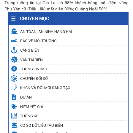
Trung thông tin tại Gia Lai có 98% khách hàng mất điện, vùng
Phú Yên cũ (Đắk Lắk) mất điện 90%; Quảng Ngãi 50%.
CHUYÊN MỤC
AN TOÀN, AN NINH HÀNG HẢI
BẢO VỆ MÔI TRƯỜNG
CẢNG BIỂN
VẬN TẢI BIỂN
THÔNG TIN IMO
CHUYỂN ĐỔI SỐ
KHCN VÀ ĐỔI MỚI SÁNG TẠO
DỰ ÁN
NIÊM YẾT GIÁ
THỐNG KÊ
CƠ SỞ DỮ LIỆU TÀU BIỂN