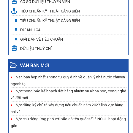
CƠ SỞ DỮ LIỆU THUYỀN VIÊN
TIÊU CHUẨN KỸ THUẬT CẢNG BIỂN
TIÊU CHUẨN KỸ THUẬT CẢNG BIỂN
DỰ ÁN JICA
GIẢI ĐÁP VỀ TIÊU CHUẨN
DỮ LIỆU THUỶ CHÍ
VĂN BẢN MỚI
Văn bản hợp nhất Thông tư quy định về quản lý nhà nước chuyên
ngành tại...
V/v thông báo kế hoạch đặt hàng nhiệm vụ Khoa học, công nghệ
và đổi mới...
V/v đăng ký chủ trì xây dựng tiêu chuẩn năm 2027 lĩnh vực hàng
hải và...
V/v chủ động ứng phó với bão có tên quốc tế là NOUL hoạt động
gần...