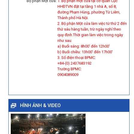
Bộ phận Một cửa:
1. Bộ phận một cửa tại cơ quan Cục
HHĐTVN đặt tại tầng 1 nhà A, số 8,
đường Phạm Hùng, phường Từ Liêm,
Thành phố Hà Nội.
2. Bộ phận Một cửa làm việc từ thứ 2 đến
thứ sáu hàng tuần, trừ ngày nghỉ theo
quy định.Thời gian làm việc trong ngày
như sau:
a) Buổi sáng: 8h00' đến 12h00'
b) Buổi chiều: 13h00' đến 17h00'
3. Số điện thoại BPMC:
+84-(0) 2437683192
Trường BPMC:
0904089009
HÌNH ẢNH & VIDEO