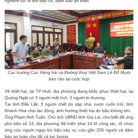
nghiêm túc di dời dân cư, đảm bảo an toàn.
Cục trưởng Cục Hàng hải và Đường thuỷ Việt Nam Lê Đỗ Mười
báo cáo tại cuộc họp
Về thiệt hại, tại TP Huế, địa phương đang khắc phục thiệt hại; tại
Quảng Ngãi có 3 người mất tích, 3 người bị thương.
Tại tỉnh Đắk Lắk, 3 người chết do sập nhà, nước cuốn trôi; tỉnh
Khánh Hòa chịu tác động, ảnh hưởng thiệt hại do bão không lớn.
Ông Phạm Anh Tuấn, Chủ tịch UBND tỉnh Gia Lai, cho biết để ứng
phó bão số 13, địa phương đã triển khai 14 tổ công tác, tổ chức
ứng cứu người ngay lúc bão xảy ra, cứu gần 200 người và đảm
bảo an toàn cho tất cả lực lượng.