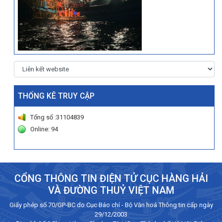
THỐNG KÊ TRUY CẬP
Tổng số :31104839
Online: 94
CỔNG THÔNG TIN ĐIỆN TỬ CỤC HÀNG HẢI
VÀ ĐƯỜNG THUỶ VIỆT NAM
Giấy phép số 70/GP-BC do Cục Báo chí - Bộ Văn hoá Thông tin cấp ngày
29/12/2003