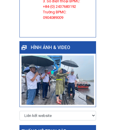
3. Số điện thoại BPMC:
+84-(0) 2437683192
Trường BPMC:
0904089009
HÌNH ẢNH & VIDEO