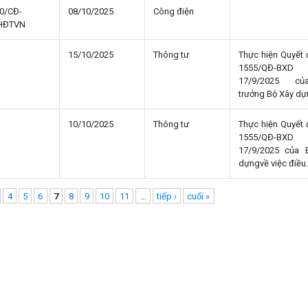
0/CĐ-
08/10/2025
Công điện
HĐTVN
15/10/2025
Thông tư
Thực hiện Quyết 
1555/QĐ-BXD
17/9/2025 c
trưởng Bộ Xây dựn
10/10/2025
Thông tư
Thực hiện Quyết 
1555/QĐ-BXD
17/9/2025 của 
dựngvề việc điều.
4
5
6
7
8
9
10
11
…
tiếp ›
cuối »