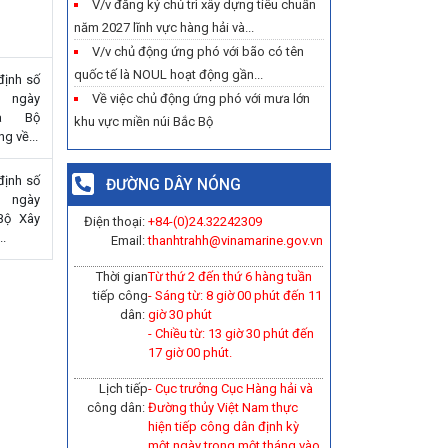
V/v đăng ký chủ trì xây dựng tiêu chuẩn
năm 2027 lĩnh vực hàng hải và...
V/v chủ động ứng phó với bão có tên
quốc tế là NOUL hoạt động gần...
định số
 ngày
Về việc chủ động ứng phó với mưa lớn
ủa Bộ
khu vực miền núi Bắc Bộ
g về...
định số
ĐƯỜNG DÂY NÓNG
 ngày
Bộ Xây
Điện thoại:
+84-(0)
24.32242309
..
Email:
thanhtrahh@vinamarine.gov.vn
Thời gian
Từ thứ 2 đến thứ 6 hàng tuần
tiếp công
- Sáng từ: 8 giờ 00 phút đến 11
dân:
giờ 30 phút
- Chiều từ: 13 giờ 30 phút đến
17 giờ 00 phút.
Lịch tiếp
- Cục trưởng Cục Hàng hải và
công dân:
Đường thủy Việt Nam thực
hiện tiếp công dân định kỳ
một ngày trong một tháng vào