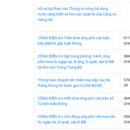
Hồ sơ dự thảo các Thông tư công bố vùng
nước cảng biển và khu vực quản lý của Cảng vụ
Hàng hải
CÔNG ĐIỆN V/v Triển khai ứng phó cơn bão
611
KALMAEGI gần biển Đông
CH
CÔNG ĐIỆN V/v tập trung phòng, tránh, ứng
584
phó mưa lũ, ngập lụt, lũ ống, lũ quét, sạt lở đất
CH
tại khu vực Trung Trung Bộ
Thông báo chuyển tên miền truy cập các hệ
57
thống thông tin tham gia Cơ chế MCQG
VP
CÔNG ĐIỆN V/v triển khai ứng phó cơn bão số
564
12 trên biển Đông
CH
CÔNG ĐIỆN V/v chủ động ứng phó với mưa lớn,
556
lũ, ngập lụt, lũ quét, sạt lở đất
CH