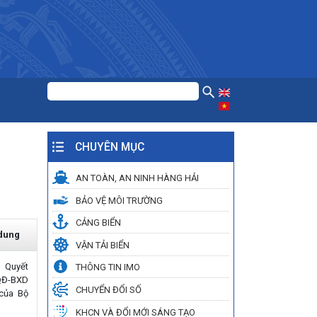
CHUYÊN MỤC
AN TOÀN, AN NINH HÀNG HẢI
BẢO VỆ MÔI TRƯỜNG
CẢNG BIỂN
 dung
VẬN TẢI BIỂN
 Quyết
THÔNG TIN IMO
QĐ-BXD
CHUYỂN ĐỔI SỐ
của Bộ
KHCN VÀ ĐỔI MỚI SÁNG TẠO