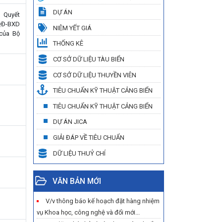
DỰ ÁN
 Quyết
QĐ-BXD
NIÊM YẾT GIÁ
của Bộ
THỐNG KÊ
CƠ SỞ DỮ LIỆU TÀU BIỂN
CƠ SỞ DỮ LIỆU THUYỀN VIÊN
TIÊU CHUẨN KỸ THUẬT CẢNG BIỂN
TIÊU CHUẨN KỸ THUẬT CẢNG BIỂN
DỰ ÁN JICA
GIẢI ĐÁP VỀ TIÊU CHUẨN
DỮ LIỆU THUỶ CHÍ
VĂN BẢN MỚI
V/v thông báo kế hoạch đặt hàng nhiệm
vụ Khoa học, công nghệ và đổi mới...