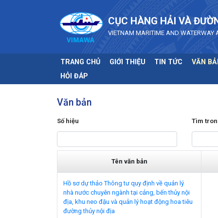
Skip to main content
CỤC HÀNG HẢI VÀ ĐƯỜ
VIETNAM MARITIME AND WATERWAY 
TRANG CHỦ
GIỚI THIỆU
TIN TỨC
VĂN BẢ
HỎI ĐÁP
Văn bản
Số hiệu
Tìm tron
Tên văn bản
Hồ sơ dự thảo Thông tư quy định về quản lý
nhà nước chuyên ngành tại cảng, bến thủy nội
địa, khu neo đậu và quản lý hoạt động hoa tiêu
đường thủy nội địa