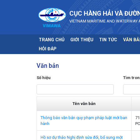
Skip to main content
CỤC HÀNG HẢI VÀ ĐƯỜ
VIETNAM MARITIME AND WATERWAY 
TRANG CHỦ
GIỚI THIỆU
TIN TỨC
VĂN BẢ
HỎI ĐÁP
Văn bản
Số hiệu
Tìm tron
Tên văn bản
Thông báo văn bản quy phạm pháp luật mới ban
71
hành
PC
Hồ sơ dự thảo Nghị định sửa đổi, bổ sung một