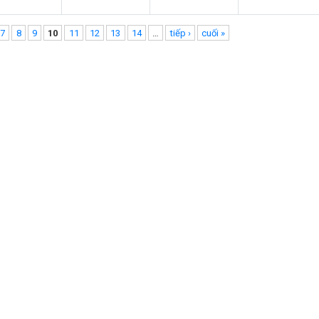
7
8
9
10
11
12
13
14
…
tiếp ›
cuối »