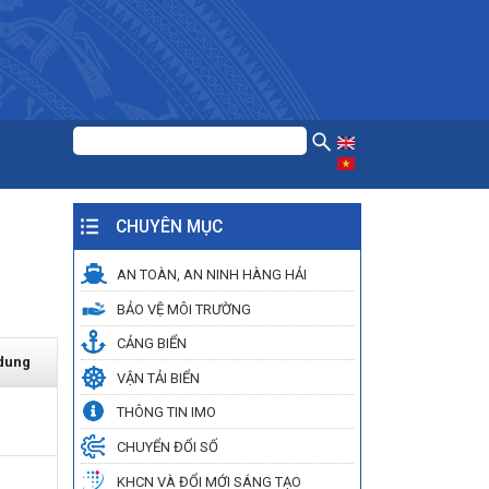
CHUYÊN MỤC
AN TOÀN, AN NINH HÀNG HẢI
BẢO VỆ MÔI TRƯỜNG
CẢNG BIỂN
 dung
VẬN TẢI BIỂN
THÔNG TIN IMO
CHUYỂN ĐỔI SỐ
KHCN VÀ ĐỔI MỚI SÁNG TẠO