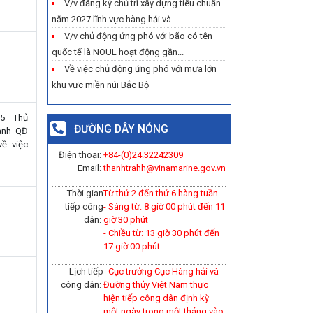
V/v đăng ký chủ trì xây dựng tiêu chuẩn
năm 2027 lĩnh vực hàng hải và...
V/v chủ động ứng phó với bão có tên
quốc tế là NOUL hoạt động gần...
Về việc chủ động ứng phó với mưa lớn
khu vực miền núi Bắc Bộ
25 Thủ
ĐƯỜNG DÂY NÓNG
ành QĐ
ề việc
Điện thoại:
+84-(0)
24.32242309
Email:
thanhtrahh@vinamarine.gov.vn
Thời gian
Từ thứ 2 đến thứ 6 hàng tuần
tiếp công
- Sáng từ: 8 giờ 00 phút đến 11
dân:
giờ 30 phút
- Chiều từ: 13 giờ 30 phút đến
17 giờ 00 phút.
Lịch tiếp
- Cục trưởng Cục Hàng hải và
công dân:
Đường thủy Việt Nam thực
hiện tiếp công dân định kỳ
một ngày trong một tháng vào