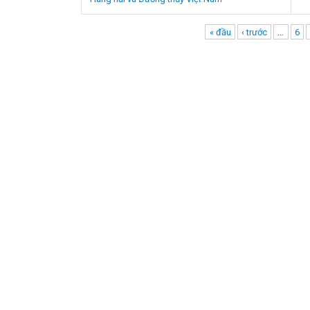
Pages
« đầu
‹ trước
…
6