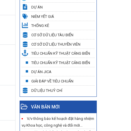
DỰ ÁN
NIÊM YẾT GIÁ
THỐNG KÊ
CƠ SỞ DỮ LIỆU TÀU BIỂN
CƠ SỞ DỮ LIỆU THUYỀN VIÊN
TIÊU CHUẨN KỸ THUẬT CẢNG BIỂN
TIÊU CHUẨN KỸ THUẬT CẢNG BIỂN
DỰ ÁN JICA
GIẢI ĐÁP VỀ TIÊU CHUẨN
DỮ LIỆU THUỶ CHÍ
VĂN BẢN MỚI
V/v thông báo kế hoạch đặt hàng nhiệm
vụ Khoa học, công nghệ và đổi mới...