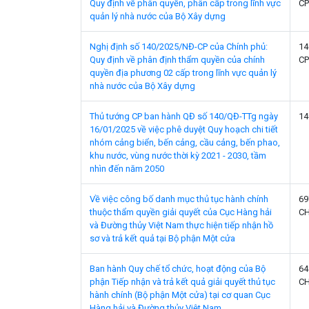
Quy định về phân quyền, phân cấp trong lĩnh vực
CP
quản lý nhà nước của Bộ Xây dựng
Nghị định số 140/2025/NĐ-CP của Chính phủ:
14
Quy định về phân định thẩm quyền của chính
CP
quyền địa phương 02 cấp trong lĩnh vực quản lý
nhà nước của Bộ Xây dựng
Thủ tướng CP ban hành QĐ số 140/QĐ-TTg ngày
14
16/01/2025 về việc phê duyệt Quy hoạch chi tiết
nhóm cảng biển, bến cảng, cầu cảng, bến phao,
khu nước, vùng nước thời kỳ 2021 - 2030, tầm
nhìn đến năm 2050
Về việc công bố danh mục thủ tục hành chính
69
thuộc thẩm quyền giải quyết của Cục Hàng hải
C
và Đường thủy Việt Nam thực hiện tiếp nhận hồ
sơ và trả kết quả tại Bộ phận Một cửa
Ban hành Quy chế tổ chức, hoạt động của Bộ
64
phận Tiếp nhận và trả kết quả giải quyết thủ tục
C
hành chính (Bộ phận Một cửa) tại cơ quan Cục
Hàng hải và Đường thủy Việt Nam