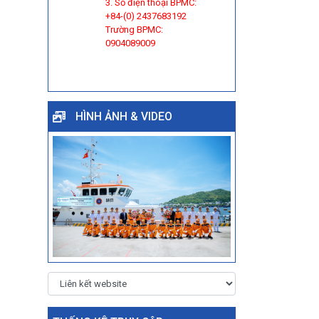
3. Số điện thoại BPMC:
+84-(0) 2437683192
Trường BPMC:
0904089009
HÌNH ẢNH & VIDEO